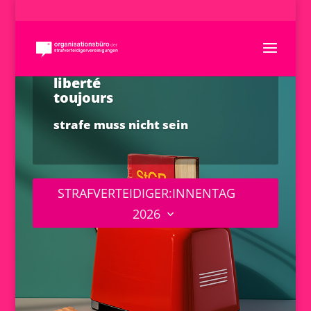
liberté
toujours
strafe muss nicht sein
STRAFVERTEIDIGER:INNENTAG
2026