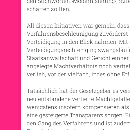
den Stichworten ›Modernisierung‹, ›Effe
schaffen sollten.
All diesen Initiativen war gemein, da
Verfahrensbeschleunigung zuvörderst d
Verteidigung in den Blick nahmen. Mi
Verteidigungsrechten ging zwangsläu
Staatsanwaltschaft und Gericht einher,
angelegte Machtverhältnis noch vertie
verlieh, vor der vielfach, indes ohne Er
Tatsächlich hat der Gesetzgeber es ve
neu entstandene vertiefte Machtgefäll
wenigstens insofern kompensieren als 
eine gesteigerte Transparenz sorgen. E
den Gang des Verfahrens und ist zudem 