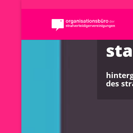
st
hinter
des str