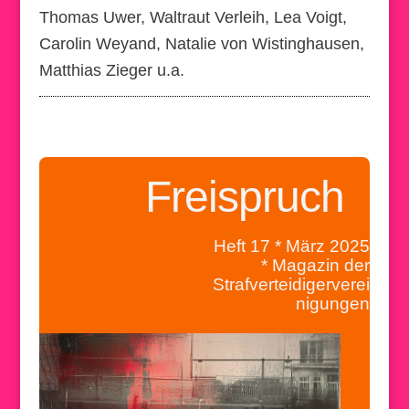
Thomas Uwer, Waltraut Verleih, Lea Voigt,
Carolin Weyand, Natalie von Wistinghausen,
Matthias Zieger u.a.
Freispruch
Heft 17 * März 2025
* Magazin der
Strafverteidigerverei
nigungen