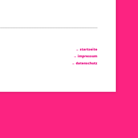
→ startseite
→ impressum
→ datenschutz