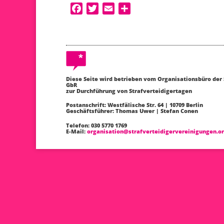
F
T
E
T
a
w
m
e
c
i
a
i
e
t
i
l
b
t
l
e
o
e
n
Diese Seite wird betrieben vom Organisationsbüro der
o
r
GbR
zur Durchführung von Strafverteidigertagen
k
Postanschrift: Westfälische Str. 64 | 10709 Berlin
Geschäftsführer: Thomas Uwer | Stefan Conen
Telefon: 030 5770 1769
E-Mail:
organisation@strafverteidigervereinigungen.o