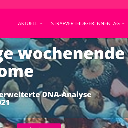
AKTUELL
STRAFVERTEIDIGER:INNENTAG
nge wochenende
nome
erweiterte DNA-Analyse
021