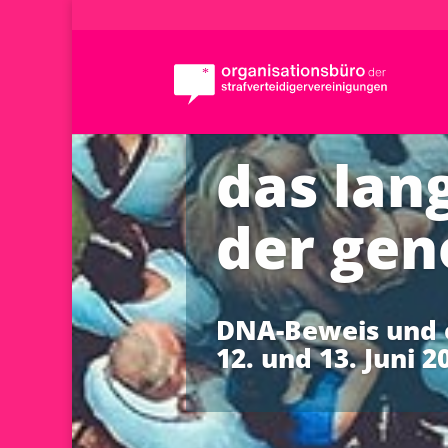
das la
der ge
DNA-Beweis und 
12. und 13. Juni 2