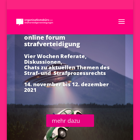
online forum
strafverteidigung
Vier Wochen Referate,
Diskussionen,
Chats zu aktuellen Themen des
Straf- und Strafprozessrechts
14. november bis 12. dezember
2021
mehr dazu