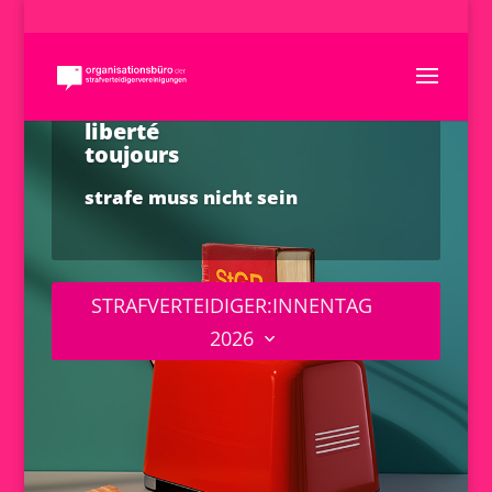
liberté
toujours
strafe muss nicht sein
STRAFVERTEIDIGER:INNENTAG
2026