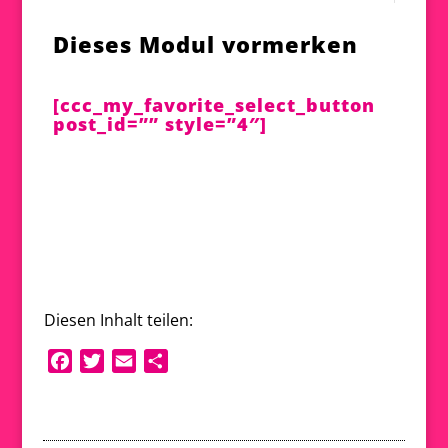
Dieses Modul vormerken
[ccc_my_favorite_select_button
post_id=”” style=”4″]
←
Modul 9
Modul 11
→
Diesen Inhalt teilen:
F
T
E
T
a
w
m
e
c
i
a
i
e
t
i
l