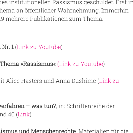
es institutionellen Rassismus geschuldet. Erst i
 Thema an öffentlicher Wahrnehmung. Immerhin
019 mehrere Publikationen zum Thema.
Nr. 1
(
Link zu Youtube
)
 Thema »Rassismus«
(Link zu Youtube
)
 mit Alice Hasters und Anna Dushime (
Link zu
verfahren – was tun?
, in: Schriftenreihe der
nd 40 (
Link
)
sismus und Menschenrechte
. Materialien für die