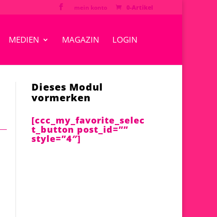
mein konto
0-Artikel
MEDIEN
MAGAZIN
LOGIN
Dieses Modul
vormerken
[ccc_my_favorite_selec
t_button post_id=””
style=”4″]