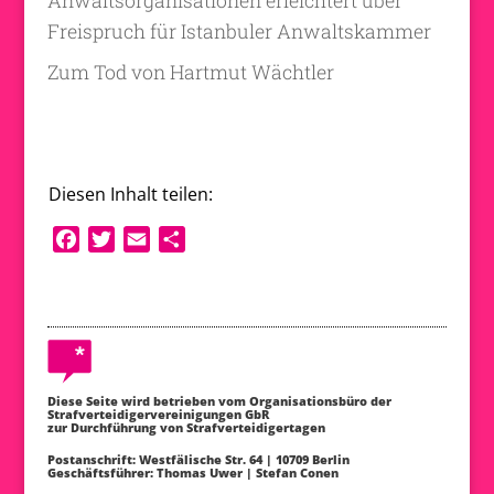
Anwaltsorganisationen erleichtert über
Freispruch für Istanbuler Anwaltskammer
Zum Tod von Hartmut Wächtler
Diesen Inhalt teilen:
F
T
E
T
a
w
m
e
c
i
a
i
e
t
i
l
b
t
l
e
o
e
n
o
r
Diese Seite wird betrieben vom Organisationsbüro der
Strafverteidigervereinigungen
GbR
k
zur Durchführung von Strafverteidigertagen
Postanschrift: Westfälische Str. 64 | 10709 Berlin
Geschäftsführer: Thomas Uwer | Stefan Conen