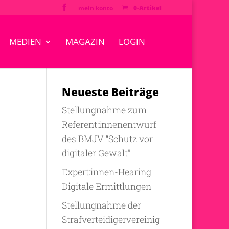
mein konto
0-Artikel
MEDIEN
MAGAZIN
LOGIN
Neueste Beiträge
Stellungnahme zum
Referent:innenentwurf
des BMJV “Schutz vor
digitaler Gewalt”
Expert:innen-Hearing
Digitale Ermittlungen
Stellungnahme der
Strafverteidigervereinig