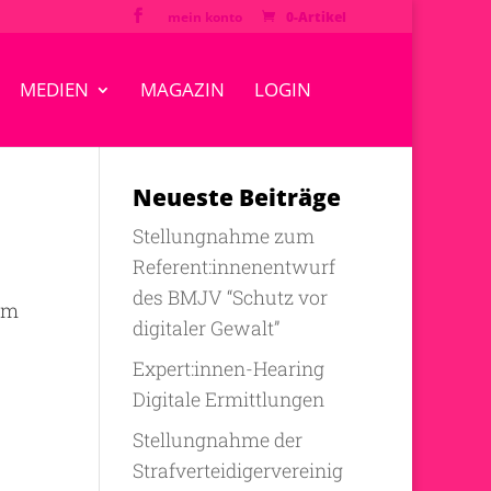
mein konto
0-Artikel
MEDIEN
MAGAZIN
LOGIN
Neueste Beiträge
Stellungnahme zum
Referent:innenentwurf
des BMJV “Schutz vor
vom
digitaler Gewalt”
Expert:innen-Hearing
Digitale Ermittlungen
Stellungnahme der
Strafverteidigervereinig