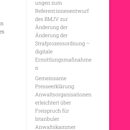
ungen zum
Referent:innenentwurf
des BMJV zur
ln
Änderung der
es
Änderung der
Strafprozessordnung –
digitale
Ermittlungsmaßnahme
n
Gemeinsame
Presseerklärung:
Anwaltsorganisationen
erleichtert über
Freispruch für
Istanbuler
Anwaltskammer