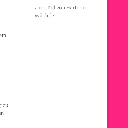
Zum Tod von Hartmut
Wächtler
ein
g zu
en