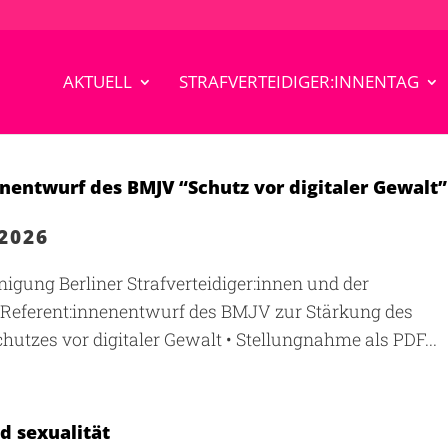
AKTUELL
STRAFVERTEIDIGER:INNENTAG
entwurf des BMJV “Schutz vor digitaler Gewalt”
 2026
gung Berliner Strafverteidiger:innen und der
 Referent:innenentwurf des BMJV zur Stärkung des
chutzes vor digitaler Gewalt • Stellungnahme als PDF...
d sexualität