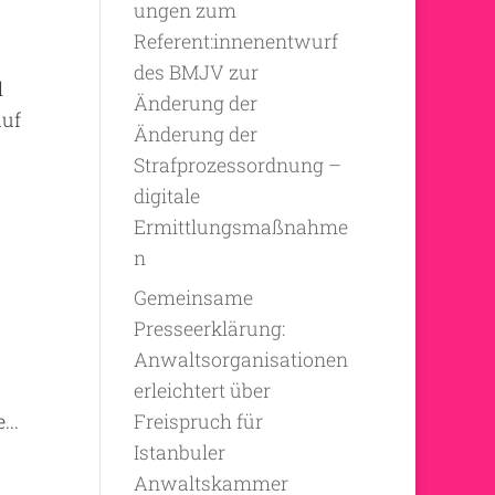
ungen zum
Referent:innenentwurf
des BMJV zur
l
Änderung der
auf
Änderung der
Strafprozessordnung –
digitale
Ermittlungsmaßnahme
n
Gemeinsame
Presseerklärung:
Anwaltsorganisationen
erleichtert über
..
Freispruch für
Istanbuler
Anwaltskammer