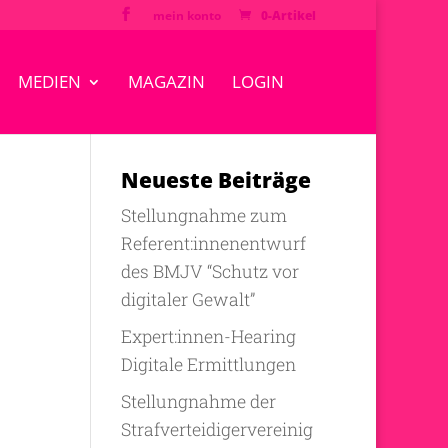
mein konto
0-Artikel
MEDIEN
MAGAZIN
LOGIN
Neueste Beiträge
Stellungnahme zum
Referent:innenentwurf
des BMJV “Schutz vor
digitaler Gewalt”
Expert:innen-Hearing
Digitale Ermittlungen
Stellungnahme der
Strafverteidigervereinig