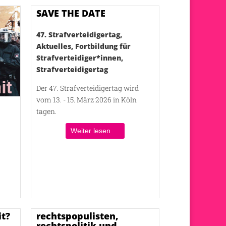
SAVE THE DATE
47. Strafverteidigertag
,
Aktuelles
,
Fortbildung für
Strafverteidiger*innen
,
Strafverteidigertag
Der 47. Strafverteidigertag wird
vom 13. - 15. März 2026 in Köln
tagen.
Weiter lesen
t?
rechtspopulisten,
rechtspolitik und