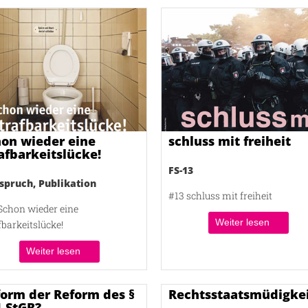
on wieder eine
schluss mit freiheit
afbarkeitslücke!
FS-13
ispruch
,
Publikation
#13 schluss mit freiheit
Schon wieder eine
Weiter lesen
fbarkeitslücke!
Weiter lesen
orm der Reform des §
Rechtsstaatsmüdigkei
 StGB?