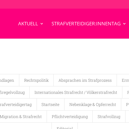
AKTUELL
STRAFVERTEIDIGER:INNENTAG
ndlagen
Rechtspolitik
Absprachen im Strafprozess
Erm
regelvollzug
Internationales Strafrecht / Völkerstrafrecht
rafverteidigertag
Startseite
Nebenklage & Opferrecht
P
Migration & Strafrecht
Pflichtverteidigung
Strafvollzug
Editorial