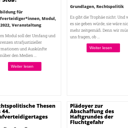
Grundlagen
,
Rechtspolitik
bildung für
Es gibt die Trophäe nicht. Und
afverteidiger*innen
,
Modul
,
es sie geben würde, sie wäre ni
 2022
,
Veranstaltung
mehr zeitgemäß. Denn wir mü
em Modul soll der Umfang und
uns fragen, ob ...
Grenzen strafjustizieller
Weiter lesen
rmationen und Auskünfte
nüber den Medien ...
Weiter lesen
htspolitische Thesen
Plädoyer zur
 44.
Abschaffung des
afverteidigertages
Haftgrundes der
Fluchtgefahr