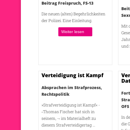
Beitrag Freispruch
,
FS-13
Beit
Die neuen (alten) Begehrlichkeiten
Sex
der Polizei. Eine Einleitung.
Mit 
Weiter lesen
Gese
Jahr
und 
Verteidigung ist Kampf
Ver
Da
Absprachen im Strafprozess
,
Fort
Rechtspolitik
Str
»Strafverteidigung ist Kampf« -
OFS
‑Thomas Fischer hat sich in
In d
seinem, -‑ im Materialheft zu
die 
diesem Strafverteidigertag ...