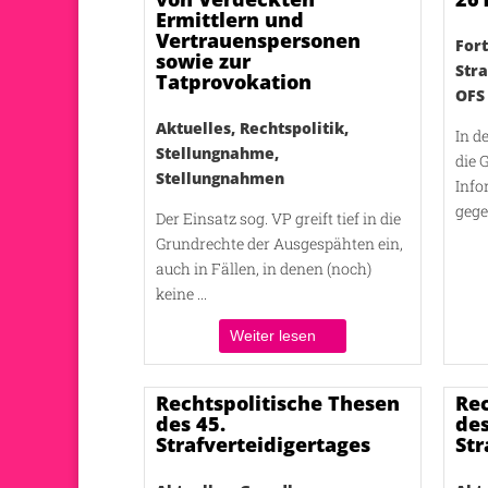
Ermittlern und
Vertrauenspersonen
Fort
sowie zur
Str
Tatprovokation
OFS
Aktuelles
,
Rechtspolitik
,
In d
Stellungnahme
,
die 
Stellungnahmen
Info
gege
Der Einsatz sog. VP greift tief in die
Grundrechte der Ausgespähten ein,
auch in Fällen, in denen (noch)
keine ...
Weiter lesen
Rechtspolitische Thesen
Rec
des 45.
des
Strafverteidigertages
Str