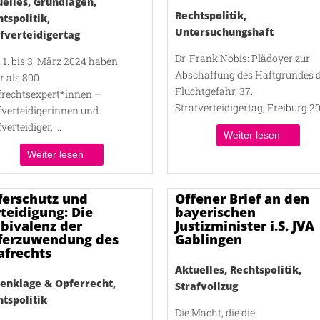
uelles
,
Grundlagen
,
Rechtspolitik
,
tspolitik
,
Untersuchungshaft
fverteidigertag
Dr. Frank Nobis: Plädoyer zur
1. bis 3. März 2024 haben
Abschaffung des Haftgrundes 
 als 800
Fluchtgefahr, 37.
frechtsexpert*innen –
Strafverteidigertag, Freiburg 2
fverteidigerinnen und
verteidiger, ...
Weiter lesen
Weiter lesen
ferschutz und
Offener Brief an den
teidigung: Die
bayerischen
bivalenz der
Justizminister i.S. JVA
ferzuwendung des
Gablingen
afrechts
Aktuelles
,
Rechtspolitik
,
enklage & Opferrecht
,
Strafvollzug
tspolitik
Die Macht, die die