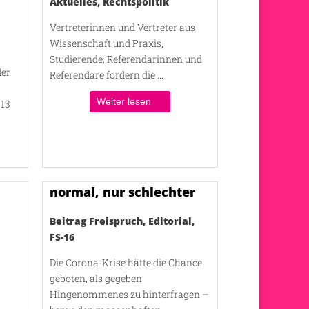
Aktuelles
,
Rechtspolitik
Vertreterinnen und Vertreter aus
Wissenschaft und Praxis,
Studierende, Referendarinnen und
der
Referendare fordern die ...
Weiter lesen
013
normal, nur schlechter
Beitrag Freispruch
,
Editorial
,
FS-16
Die Corona-Krise hätte die Chance
geboten, als gegeben
Hingenommenes zu hinterfragen –