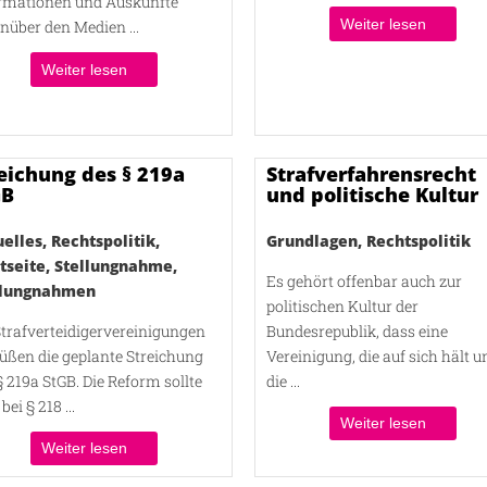
rmationen und Auskünfte
Weiter lesen
nüber den Medien ...
Weiter lesen
eichung des § 219a
Strafverfahrensrecht
GB
und politische Kultur
uelles
,
Rechtspolitik
,
Grundlagen
,
Rechtspolitik
tseite
,
Stellungnahme
,
Es gehört offenbar auch zur
llungnahmen
politischen Kultur der
Strafverteidigervereinigungen
Bundesrepublik, dass eine
üßen die geplante Streichung
Vereinigung, die auf sich hält u
§ 219a StGB. Die Reform sollte
die ...
bei § 218 ...
Weiter lesen
Weiter lesen