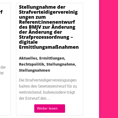
Stellungnahme der
f
Strafverteidigervereinig
ungen zum
Referent:innenentwurf
des BMJV zur Änderung
der Änderung der
Strafprozessordnung –
digitale
Ermittlungsmaßnahmen
Aktuelles
,
Ermittlungen
,
Rechtspolitik
,
Stellungnahme
,
 die
Stellungnahmen
RW
Die Strafverteidigervereinigungen
halten den Gesetzesentwurf für zu
weitreichend. Insbesondere trägt
der Entwurf den ...
Weiter lesen