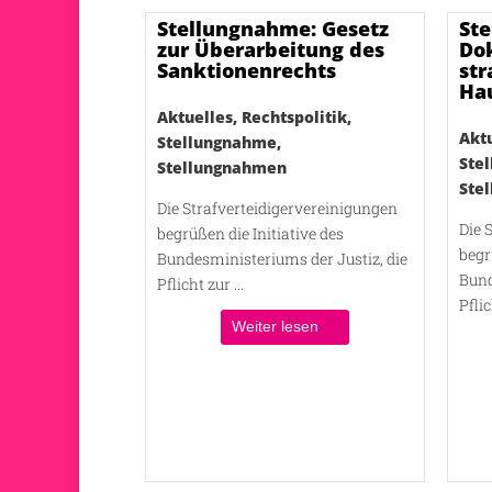
Stellungnahme: Gesetz
St
zur Überarbeitung des
Do
Sanktionenrechts
str
Ha
Aktuelles
,
Rechtspolitik
,
Akt
Stellungnahme
,
Ste
Stellungnahmen
Ste
Die Strafverteidigervereinigungen
Die 
begrüßen die Initiative des
begr
Bundesministeriums der Justiz, die
Bund
Pflicht zur ...
Pflic
Weiter lesen