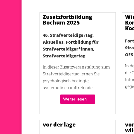
Zusatzfortbildung
Wir
Bochum 2025
Kon
Ko
46. Strafverteidigertag
,
Fort
Aktuelles
,
Fortbildung für
Str
Strafverteidiger*innen
,
OFS
Strafverteidigertag
In d
In dieser Zusatzveranstaltung zum
die 
Strafverteidigertag lernen Sie
Info
psychologisch bedingte,
gege
systematisch auftretende ...
Weiter lesen
vor der lage
von
wi