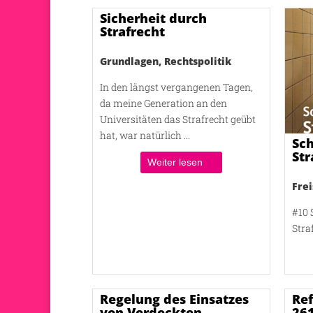
Sicherheit durch
Strafrecht
Grundlagen
,
Rechtspolitik
In den längst vergangenen Tagen,
da meine Generation an den
Universitäten das Strafrecht geübt
hat, war natürlich ...
Sch
Str
Weiter lesen
Fre
#10 
Stra
Regelung des Einsatzes
Ref
von Verdeckten
261