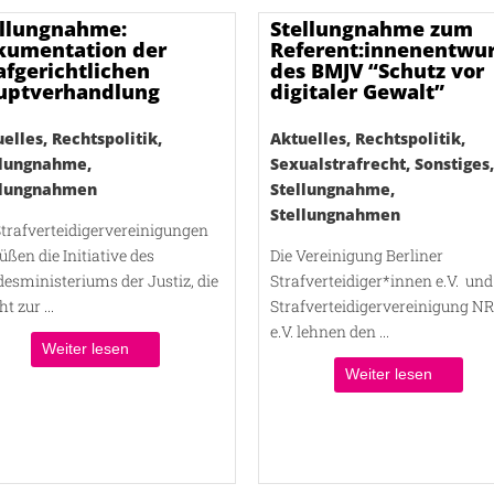
ellungnahme:
Stellungnahme zum
kumentation der
Referent:innenentwur
afgerichtlichen
des BMJV “Schutz vor
uptverhandlung
digitaler Gewalt”
uelles
,
Rechtspolitik
,
Aktuelles
,
Rechtspolitik
,
llungnahme
,
Sexualstrafrecht
,
Sonstiges
,
llungnahmen
Stellungnahme
,
Stellungnahmen
Strafverteidigervereinigungen
üßen die Initiative des
Die Vereinigung Berliner
esministeriums der Justiz, die
Strafverteidiger*innen e.V. und
ht zur ...
Strafverteidigervereinigung N
e.V. lehnen den ...
Weiter lesen
Weiter lesen