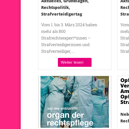
Aktuelles
,
Grundlagen
,
Akt
Rechtspolitik
,
Rech
Strafverteidigertag
Stra
Vom 1. bis 3. März 2024 haben
Vom 
mehr als 800
mehr
Strafrechtsexpert*innen –
Stra
Strafverteidigerinnen und
Stra
Strafverteidiger, ...
Straf
Weiter lesen
Op
Ver
Am
Op
Str
Neb
Rech