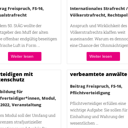
rag Freispruch
,
FS-16
,
Internationales Strafrecht /
ualstrafrecht
Völkerstrafrecht
,
Rechtspol
dem 50. StÄG wollte der
Anspruch und Wirklichkeit des
tzgeber den Muff der alten
Völkerstrafrechts klaffen weit
e offenbar endgültig beseitigen
auseinander. Warum es denno
frische Luft in Form ...
eine Chance der Ohnmächtigen 
Weiter lesen
Weiter lesen
teidigen mit
verbeamtete anwälte
tenschutz
Beitrag Freispruch
,
FS-16
,
bildung für
Pflichtverteidigung
afverteidiger*innen
,
Modul
,
Pflichtverteidiger erfüllen eine
 2022
,
Veranstaltung
wichtige Aufgabe: Sie sollen für
em Modul soll der Umfang und
Einhaltung und Wahrung der
Grenzen strafjustizieller
wesentlichen ...