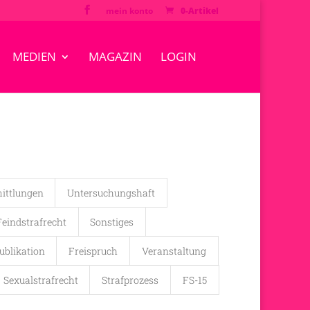
mein konto
0-Artikel
MEDIEN
MAGAZIN
LOGIN
ittlungen
Untersuchungshaft
Feindstrafrecht
Sonstiges
ublikation
Freispruch
Veranstaltung
Sexualstrafrecht
Strafprozess
FS-15