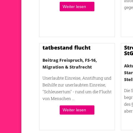
Info
Weiter lesen
gege
tatbestand flucht
Str
St
Beitrag Freispruch
,
FS-16
,
Akt
Migration & Strafrecht
Star
Unerlaubte Einreise, Anstiftung und
Ste
Beihilfe zur unerlaubten Einreise,
Die 
"Schleusertum" - rund um die Flucht
begr
von Menschen ...
des 
Weiter lesen
aber 