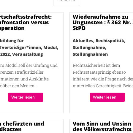
tschaftsstrafrecht:
Wiederaufnahme zu
frontation versus
Ungunsten : § 362 Nr. 
operation
StPO
bildung für
Aktuelles
,
Rechtspolitik
,
afverteidiger*innen
,
Modul
,
Stellungnahme
,
 2022
,
Veranstaltung
Stellungnahmen
em Modul soll der Umfang und
Rechtssicherheit ist dem
Grenzen strafjustizieller
Rechtsstaatsprinzip ebenso
rmationen und Auskünfte
inhärent wie die Frage nach de
nüber den Medien ...
materiellen Gerechtigkeit. Beide 
Weiter lesen
Weiter lesen
 chefärzten und
Vom Sinn und Unsinn
ldkatzen
des Völkerstrafrechts